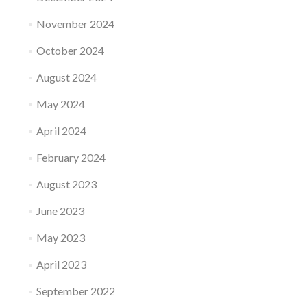
November 2024
October 2024
August 2024
May 2024
April 2024
February 2024
August 2023
June 2023
May 2023
April 2023
September 2022