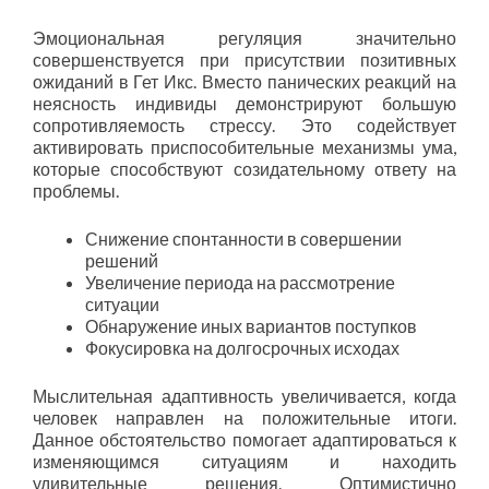
Эмоциональная регуляция значительно
совершенствуется при присутствии позитивных
ожиданий в Гет Икс. Вместо панических реакций на
неясность индивиды демонстрируют большую
сопротивляемость стрессу. Это содействует
активировать приспособительные механизмы ума,
которые способствуют созидательному ответу на
проблемы.
Снижение спонтанности в совершении
решений
Увеличение периода на рассмотрение
ситуации
Обнаружение иных вариантов поступков
Фокусировка на долгосрочных исходах
Мыслительная адаптивность увеличивается, когда
человек направлен на положительные итоги.
Данное обстоятельство помогает адаптироваться к
изменяющимся ситуациям и находить
удивительные решения. Оптимистично