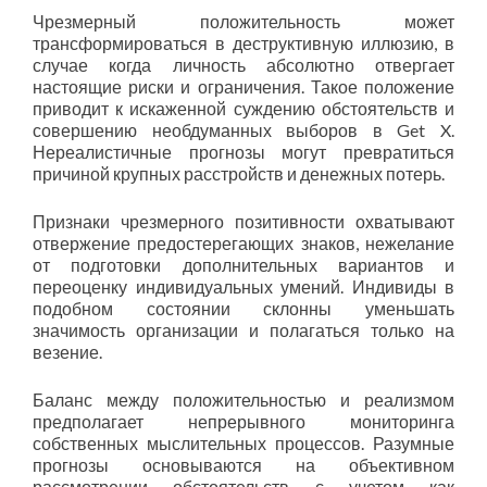
Чрезмерный положительность может
трансформироваться в деструктивную иллюзию, в
случае когда личность абсолютно отвергает
настоящие риски и ограничения. Такое положение
приводит к искаженной суждению обстоятельств и
совершению необдуманных выборов в Get X.
Нереалистичные прогнозы могут превратиться
причиной крупных расстройств и денежных потерь.
Признаки чрезмерного позитивности охватывают
отвержение предостерегающих знаков, нежелание
от подготовки дополнительных вариантов и
переоценку индивидуальных умений. Индивиды в
подобном состоянии склонны уменьшать
значимость организации и полагаться только на
везение.
Баланс между положительностью и реализмом
предполагает непрерывного мониторинга
собственных мыслительных процессов. Разумные
прогнозы основываются на объективном
рассмотрении обстоятельств с учетом как