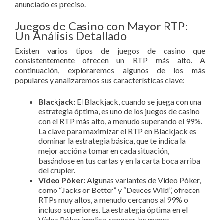
anunciado es preciso.
Juegos de Casino con Mayor RTP:
Un Análisis Detallado
Existen varios tipos de juegos de casino que
consistentemente ofrecen un RTP más alto. A
continuación, exploraremos algunos de los más
populares y analizaremos sus características clave:
Blackjack:
El Blackjack, cuando se juega con una
estrategia óptima, es uno de los juegos de casino
con el RTP más alto, a menudo superando el 99%.
La clave para maximizar el RTP en Blackjack es
dominar la estrategia básica, que te indica la
mejor acción a tomar en cada situación,
basándose en tus cartas y en la carta boca arriba
del crupier.
Vídeo Póker:
Algunas variantes de Vídeo Póker,
como “Jacks or Better” y “Deuces Wild”, ofrecen
RTPs muy altos, a menudo cercanos al 99% o
incluso superiores. La estrategia óptima en el
Vídeo Póker implica conocer las manos