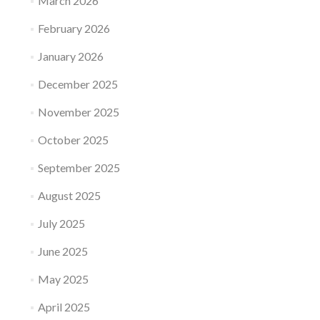
March 2026
February 2026
January 2026
December 2025
November 2025
October 2025
September 2025
August 2025
July 2025
June 2025
May 2025
April 2025