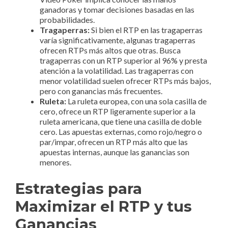
ganadoras y tomar decisiones basadas en las
probabilidades.
Tragaperras:
Si bien el RTP en las tragaperras
varía significativamente, algunas tragaperras
ofrecen RTPs más altos que otras. Busca
tragaperras con un RTP superior al 96% y presta
atención a la volatilidad. Las tragaperras con
menor volatilidad suelen ofrecer RTPs más bajos,
pero con ganancias más frecuentes.
Ruleta:
La ruleta europea, con una sola casilla de
cero, ofrece un RTP ligeramente superior a la
ruleta americana, que tiene una casilla de doble
cero. Las apuestas externas, como rojo/negro o
par/impar, ofrecen un RTP más alto que las
apuestas internas, aunque las ganancias son
menores.
Estrategias para
Maximizar el RTP y tus
Ganancias