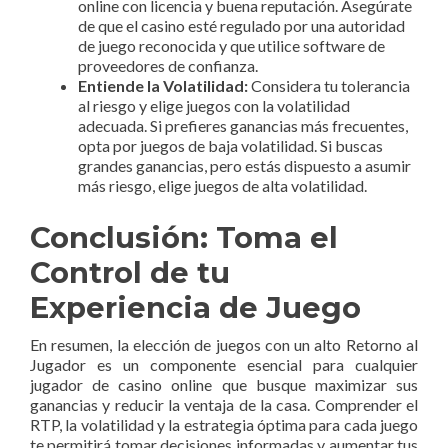
online con licencia y buena reputación. Asegúrate
de que el casino esté regulado por una autoridad
de juego reconocida y que utilice software de
proveedores de confianza.
Entiende la Volatilidad:
Considera tu tolerancia
al riesgo y elige juegos con la volatilidad
adecuada. Si prefieres ganancias más frecuentes,
opta por juegos de baja volatilidad. Si buscas
grandes ganancias, pero estás dispuesto a asumir
más riesgo, elige juegos de alta volatilidad.
Conclusión: Toma el
Control de tu
Experiencia de Juego
En resumen, la elección de juegos con un alto Retorno al
Jugador es un componente esencial para cualquier
jugador de casino online que busque maximizar sus
ganancias y reducir la ventaja de la casa. Comprender el
RTP, la volatilidad y la estrategia óptima para cada juego
te permitirá tomar decisiones informadas y aumentar tus