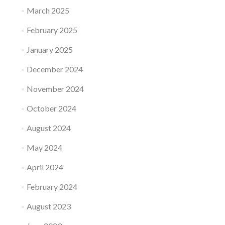
March 2025
February 2025
January 2025
December 2024
November 2024
October 2024
August 2024
May 2024
April 2024
February 2024
August 2023