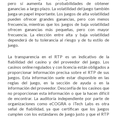
pero sí aumenta tus probabilidades de obtener
ganancias a largo plazo. La volatilidad del juego también
juega un papel importante. Los juegos de alta volatilidad
pueden ofrecer grandes ganancias, pero con menos
frecuencia, mientras que los juegos de baja volatilidad
ofrecen ganancias más pequeñas, pero con mayor
frecuencia. La elección entre alta y baja volatilidad
dependerá de tu tolerancia al riesgo y de tu estilo de
juego.
La transparencia en el RTP es un indicativo de la
fiabilidad del casino y del proveedor del juego. Los
casinos online regulados y con licencia están obligados a
proporcionar información precisa sobre el RTP de sus
juegos. Esta información suele estar disponible en las
reglas del juego, en la sección de ayuda o en la
información del proveedor. Desconfía de los casinos que
no proporcionan esta información o que la hacen difícil
de encontrar. La auditoría independiente por parte de
organizaciones como eCOGRA o iTech Labs es otra
señal de fiabilidad, ya que certifican que los juegos
cumplen con los estándares de juego justo y que el RTP