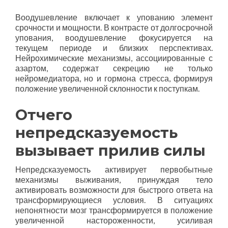
Воодушевление включает к упованию элемент
срочности и мощности. В контрасте от долгосрочной
упования, воодушевление фокусируется на
текущем периоде и близких перспективах.
Нейрохимические механизмы, ассоциированные с
азартом, содержат секрецию не только
нейромедиатора, но и гормона стресса, формируя
положение увеличенной склонности к поступкам.
Отчего
непредсказуемость
вызывает прилив силы
Непредсказуемость активирует первобытные
механизмы выживания, принуждая тело
активировать возможности для быстрого ответа на
трансформирующиеся условия. В ситуациях
непонятности мозг трансформируется в положение
увеличенной настороженности, усиливая