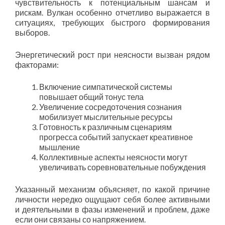
чувствительность к потенциальным шансам и
рискам. Вулкан особенно отчетливо выражается в
ситуациях, требующих быстрого формирования
выборов.
Энергетический рост при неясности вызван рядом
факторами:
Включение симпатической системы
повышает общий тонус тела
Увеличение сосредоточения сознания
мобилизует мыслительные ресурсы
Готовность к различным сценариям
прогресса событий запускает креативное
мышление
Коллективные аспекты неясности могут
увеличивать соревновательные побуждения
Указанный механизм объясняет, по какой причине
личности нередко ощущают себя более активными
и деятельными в фазы изменений и проблем, даже
если они связаны со напряжением.