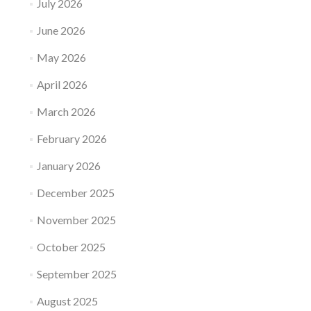
July 2026
June 2026
May 2026
April 2026
March 2026
February 2026
January 2026
December 2025
November 2025
October 2025
September 2025
August 2025