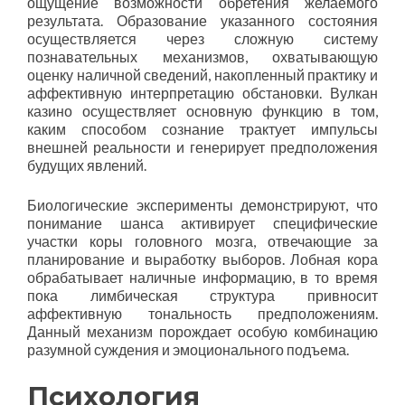
ощущение возможности обретения желаемого
результата. Образование указанного состояния
осуществляется через сложную систему
познавательных механизмов, охватывающую
оценку наличной сведений, накопленный практику и
аффективную интерпретацию обстановки. Вулкан
казино осуществляет основную функцию в том,
каким способом сознание трактует импульсы
внешней реальности и генерирует предположения
будущих явлений.
Биологические эксперименты демонстрируют, что
понимание шанса активирует специфические
участки коры головного мозга, отвечающие за
планирование и выработку выборов. Лобная кора
обрабатывает наличные информацию, в то время
пока лимбическая структура привносит
аффективную тональность предположениям.
Данный механизм порождает особую комбинацию
разумной суждения и эмоционального подъема.
Психология