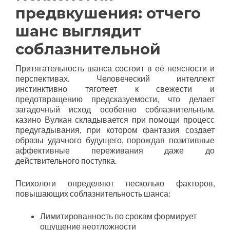
предвкушения: отчего
шанс выглядит
соблазнительной
Притягательность шанса состоит в её неясности и
перспективах. Человеческий интеллект
инстинктивно тяготеет к свежести и
предотвращению предсказуемости, что делает
загадочный исход особенно соблазнительным.
казино Вулкан складывается при помощи процесс
предугадывания, при котором фантазия создает
образы удачного будущего, порождая позитивные
аффективные переживания даже до
действительного поступка.
Психологи определяют несколько факторов,
повышающих соблазнительность шанса:
Лимитированность по срокам формирует
ощущение неотложности