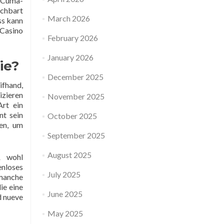
n Cuma-
chbart
March 2026
ss kann
Casino
February 2026
January 2026
ie?
December 2025
fhand,
izieren
November 2025
Art ein
nt sein
October 2025
len, um
September 2025
August 2025
& wohl
enloses
July 2025
 manche
ie eine
June 2025
d nueve
May 2025