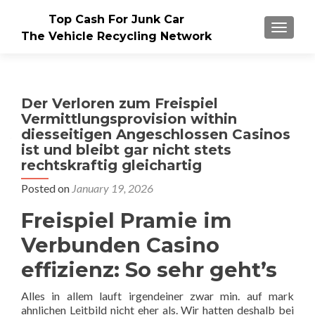
Top Cash For Junk Car
TOGGLE
The Vehicle Recycling Network
Der Verloren zum Freispiel
Vermittlungsprovision within
diesseitigen Angeschlossen Casinos
ist und bleibt gar nicht stets
rechtskraftig gleichartig
Posted on
January 19, 2026
Freispiel Pramie im
Verbunden Casino
effizienz: So sehr geht’s
Alles in allem lauft irgendeiner zwar min. auf mark
ahnlichen Leitbild nicht eher als. Wir hatten deshalb bei