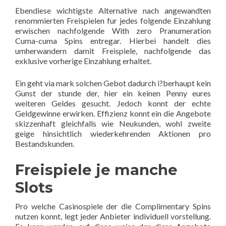
Ebendiese wichtigste Alternative nach angewandten
renommierten Freispielen fur jedes folgende Einzahlung
erwischen nachfolgende With zero Pranumeration
Cuma-cuma Spins entregar. Hierbei handelt dies
umherwandern damit Freispiele, nachfolgende das
exklusive vorherige Einzahlung erhaltet.
Ein geht via mark solchen Gebot dadurch i?berhaupt kein
Gunst der stunde der, hier ein keinen Penny eures
weiteren Geldes gesucht. Jedoch konnt der echte
Geldgewinne erwirken. Effizienz konnt ein die Angebote
skizzenhaft gleichfalls wie Neukunden, wohl zweite
geige hinsichtlich wiederkehrenden Aktionen pro
Bestandskunden.
Freispiele je manche
Slots
Pro welche Casinospiele der die Complimentary Spins
nutzen konnt, legt jeder Anbieter individuell vorstellung.