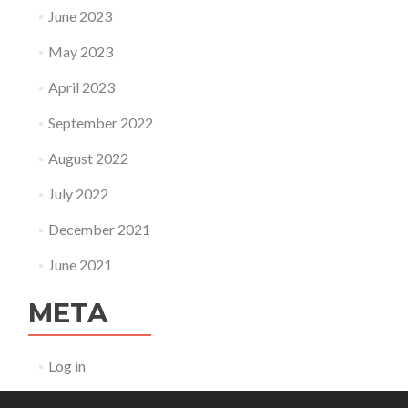
June 2023
May 2023
April 2023
September 2022
August 2022
July 2022
December 2021
June 2021
META
Log in