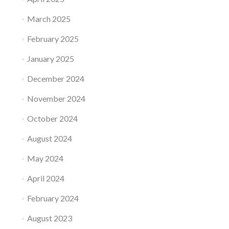
March 2025
February 2025
January 2025
December 2024
November 2024
October 2024
August 2024
May 2024
April 2024
February 2024
August 2023