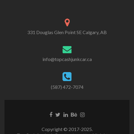
331 Douglas Glen Point SE Calgary, AB
info@topcashjunkcar.ca
(587) 472-7074
Facebook
Twitter
Linkedin
Behance
Instagram
link
link
link
link
link
Copyright © 2017-2025.