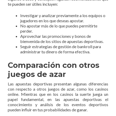
te pueden ser útiles incluyen:
Investigar y analizar previamente a los equipos o
jugadores en los que deseas apostar.
No apostar más de lo que puedes permitirte
perder.
Aprovechar las promociones y bonos de
bienvenida de los sitios de apuestas deportivas.
Seguir estrategias de gestión de bankroll para
administrar tu dinero de forma efectiva.
Comparación con otros
juegos de azar
Las apuestas deportivas presentan algunas diferencias
con respecto a otros juegos de azar, como los casinos
online. Mientras que en los casinos la suerte juega un
papel fundamental, en las apuestas deportivas el
conocimiento y análisis de los eventos deportivos
pueden influir en tus probabilidades de ganar.