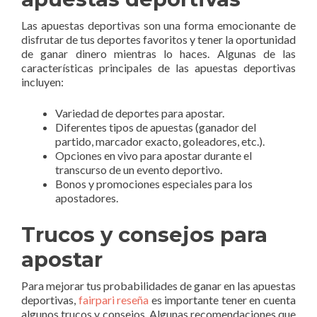
Las apuestas deportivas son una forma emocionante de
disfrutar de tus deportes favoritos y tener la oportunidad
de ganar dinero mientras lo haces. Algunas de las
características principales de las apuestas deportivas
incluyen:
Variedad de deportes para apostar.
Diferentes tipos de apuestas (ganador del
partido, marcador exacto, goleadores, etc.).
Opciones en vivo para apostar durante el
transcurso de un evento deportivo.
Bonos y promociones especiales para los
apostadores.
Trucos y consejos para
apostar
Para mejorar tus probabilidades de ganar en las apuestas
deportivas,
fairpari reseña
es importante tener en cuenta
algunos trucos y consejos. Algunas recomendaciones que