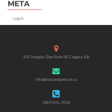
META
Log in
331 Douglas Glen Point SE Calgary, AB
info@topcashjunkcar.ca
(587) 472-7074