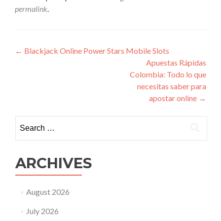
permalink
.
Post
←
Blackjack Online Power Stars Mobile Slots
Apuestas Rápidas
navigation
Colombia: Todo lo que
necesitas saber para
apostar online
→
Search
for:
ARCHIVES
August 2026
July 2026