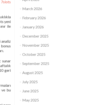
ü
7slots
March 2026
ıklıkla
February 2026
ts yeni
nır ile
January 2026
December 2025
 analiz
November 2025
0 bonus
rı.
October 2025
t sunar
September 2025
aftalık
10 geri
August 2025
July 2025
rmaları
r ve bu
June 2025
May 2025
al para