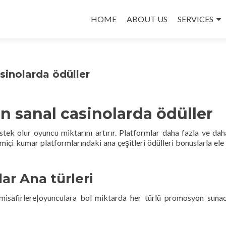
Skip
to
HOME
ABOUT US
SERVICES
content
inolarda ödüller
 sanal casinolarda ödüller
stek olur oyuncu miktarını artırır. Platformlar daha fazla ve dah
imiçi kumar platformlarındaki ana çeşitleri ödülleri bonuslarla ele 
ar Ana türleri
e|misafirlere|oyunculara bol miktarda her türlü promosyon suna