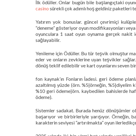
İlk ödüller. Onlar bugün bile başlangıçtaki oy
casino
sürekli çok adımlı hoş geldiniz paketleri te
Yatırım yok bonuslar. güncel çevrimiçi kulüpl
“deneme” gösteriyor oyun modifikasyonları veya g
oyunculara 1 saat oyun oynama gerçek nakit i
sağlayabilir.
Yenileme için Ödüller. Bu tür teşvik olmuştur mak
eder ve onların zevklerine uyan teşvikler sağlar
dönüş teklif edilebilir ve kart oyunlarını seven b
fon kaynak’ın Fonların İadesi. geri ödeme plan
azaltılmış yüzde (örn. %5|örneğin, %5|diyelim k
%10 geri ödeme|örn. kaybedilen bahislerde haft
ödeme).
Sistemler sadakat. Burada henüz dönüşümler oldu
başarıyor ve birbirleriyle yarışıyor. Örneğin
karakterin seviyesi “artırılmakta” oyun ilerledikçe
2025 yılında iki bin yirmi beş yılında yenilikçi 