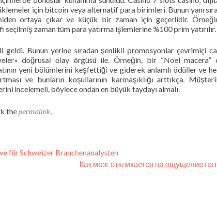
üklemeler için bitcoin veya alternatif para birimleri. Bunun yanı sır
niden ortaya çıkar ve küçük bir zaman için geçerlidir. Örneği
i seçilmiş zaman tüm para yatırma işlemlerine %100 prim yatırılır.
i geldi. Bunun yerine sıradan şenlikli promosyonlar çevrimiçi ca
ler» doğrusal olay örgüsü ile. Örneğin, bir “Noel macera” o
ının yeni bölümlerini keşfettiği ve giderek anlamlı ödüller ve he
 artması ve bunların koşullarının karmaşıklığı arttıkça. Müşteri
lerini incelemeli, böylece ondan en büyük faydayı almalı.
k the
permalink
.
ve für Schweizer Branchenanalysten
Как мозг откликается на ощущение по