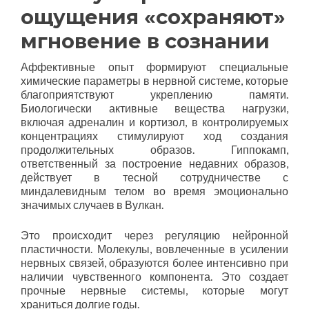
ощущения «сохраняют»
мгновение в сознании
Аффективные опыт формируют специальные
химические параметры в нервной системе, которые
благоприятствуют укреплению памяти.
Биологически активные вещества нагрузки,
включая адреналин и кортизол, в контролируемых
концентрациях стимулируют ход создания
продолжительных образов. Гиппокамп,
ответственный за построение недавних образов,
действует в тесной сотрудничестве с
миндалевидным телом во время эмоционально
значимых случаев в Вулкан.
Это происходит через регуляцию нейронной
пластичности. Молекулы, вовлеченные в усилении
нервных связей, образуются более интенсивно при
наличии чувственного компонента. Это создает
прочные нервные системы, которые могут
храниться долгие годы.