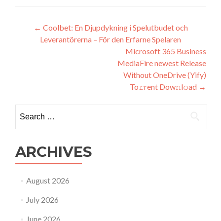
Post
←
Coolbet: En Djupdykning i Spelutbudet och
Leverantörerna – För den Erfarne Spelaren
navigation
Microsoft 365 Business
MediaFire newest Release
Without OneDrive (Yify)
To𝚛rent Dow𝚗l𝚘ad
→
Search
for:
ARCHIVES
August 2026
July 2026
June 2026