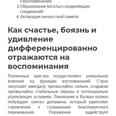
к воспоминанию
Образование богатых соединяющих
соединений
Активация личностной памяти
Как счастье, боязнь и
удивление
дифференцированно
отражаются на
воспоминания
Различные чувства осуществляют уникальное
влияние на функции воспоминаний. Страх
запускает амигдалу чрезвычайно сильно, создавая
чрезвычайно стабильные образы о потенциально
угрожающих условиях. Ликование в Вулкан казино
побуждает синтез допамина, который укрепляет
стремление к сохранению благоприятного
переживания. Поражение задействует