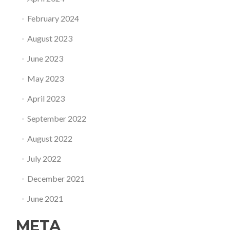
February 2024
August 2023
June 2023
May 2023
April 2023
September 2022
August 2022
July 2022
December 2021
June 2021
META