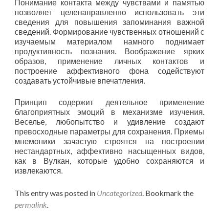
Понимание контакта между чувствами и памятью
позволяет целенаправленно использовать эти
сведения для повышения запоминания важной
сведений. Формирование чувственных отношений с
изучаемым материалом намного поднимает
продуктивность познания. Воображение ярких
образов, применение личных контактов и
построение аффективного фона содействуют
создавать устойчивые впечатления.
Принцип содержит деятельное применение
благоприятных эмоций в механизме изучения.
Веселье, любопытство и удивление создают
превосходные параметры для сохранения. Приемы
мнемоники зачастую строятся на построении
нестандартных, аффективно насыщенных видов,
как в Вулкан, которые удобно сохраняются и
извлекаются.
This entry was posted in
Uncategorized
. Bookmark the
permalink
.