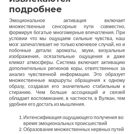
подробнее
Эмоциональное активация включает
множественные сенсорные пути совместно,
формируя богатые многомерные впечатления. При
условии что мы ощущаем сильные чувства, наш
мозг запечатлевает не только ключевое случай, но и
побочные детали: ароматы, звуки, визуальные
изображения, осязательные ощущения и даже
климат атмосферы. Система включает активацию
дополнительных регионов коры, ответственных за
анализ чувственной информации. Это образует
множественные маршруты обращения к одному
образу, создавая его значительно стабильным к
стиранию. Чем больше ассоциаций и связей
обладает воспоминание, в частности, в Вулкан, тем
удобнее его достать из мышления.
Интенсификация ощущающего получения во
время эмоциональных происшествий
Образование множественных нервных путей