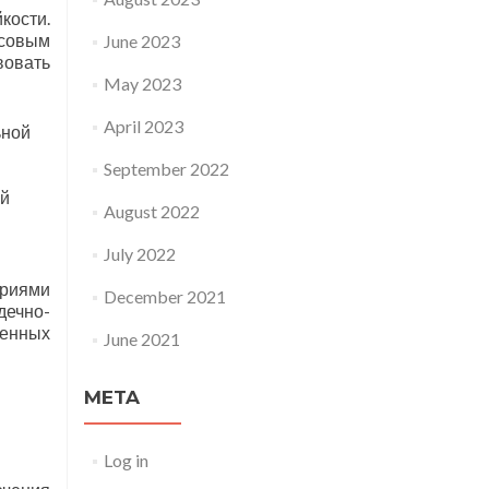
кости.
ссовым
June 2023
вовать
May 2023
April 2023
ьной
September 2022
ий
August 2022
July 2022
ериями
December 2021
дечно-
венных
June 2021
META
Log in