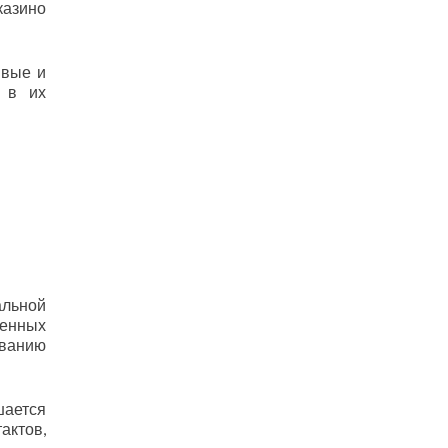
казино
ивые и
 в их
альной
венных
иванию
шается
актов,