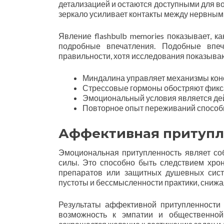
детализацией и остаются доступными для в
зеркало усиливает контакты между нервными
Явление flashbulb memories показывает, 
подробные впечатления. Подобные впе
правильности, хотя исследования показыва
Миндалина управляет механизмы кон
Стрессовые гормоны обостряют фик
Эмоциональный условия является де
Повторное опыт переживаний способ
Аффективная притупле
Эмоциональная притупленность являет со
силы. Это способно быть следствием хрон
препаратов или защитных душевных сист
пустоты и бессмысленности практики, снижа
Результаты аффективной притупленности 
возможность к эмпатии и общественной 