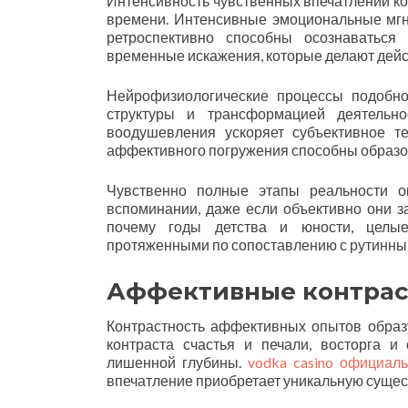
Интенсивность чувственных впечатлений к
времени. Интенсивные эмоциональные мгн
ретроспективно способны осознаваться
временные искажения, которые делают дейс
Нейрофизиологические процессы подобн
структуры и трансформацией деятельно
воодушевления ускоряет субъективное т
аффективного погружения способны образо
Чувственно полные этапы реальности 
вспоминании, даже если объективно они з
почему годы детства и юности, целые
протяженными по сопоставлению с рутинным
Аффективные контраст
Контрастность аффективных опытов образ
контраста счастья и печали, восторга и
лишенной глубины.
vodka casino официал
впечатление приобретает уникальную сущес