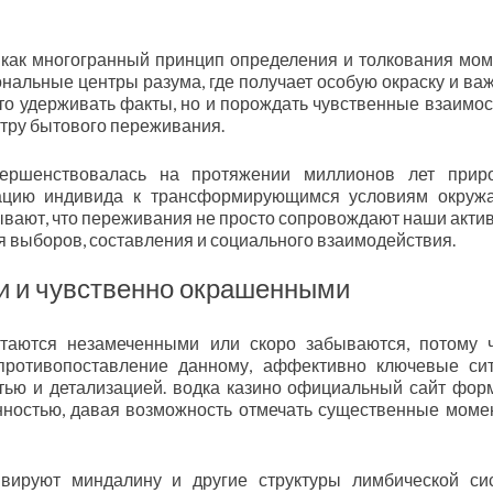
как многогранный принцип определения и толкования мом
альные центры разума, где получает особую окраску и важ
сто удерживать факты, но и порождать чувственные взаимос
тру бытового переживания.
ершенствовалась на протяжении миллионов лет прир
птацию индивида к трансформирующимся условиям окру
вают, что переживания не просто сопровождают наши актив
я выборов, составления и социального взаимодействия.
 и чувственно окрашенными
таются незамеченными или скоро забываются, потому 
противопоставление данному, аффективно ключевые си
тью и детализацией. водка казино официальный сайт фор
нностью, давая возможность отмечать существенные моме
вируют миндалину и другие структуры лимбической си