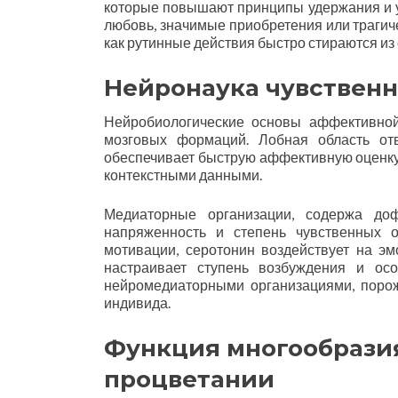
которые повышают принципы удержания и ук
любовь, значимые приобретения или трагиче
как рутинные действия быстро стираются из 
Нейронаука чувственн
Нейробиологические основы аффективно
мозговых формаций. Лобная область от
обеспечивает быструю аффективную оценку
контекстными данными.
Медиаторные организации, содержа доф
напряженность и степень чувственных 
мотивации, серотонин воздействует на э
настраивает ступень возбуждения и ос
нейромедиаторными организациями, пор
индивида.
Функция многообрази
процветании