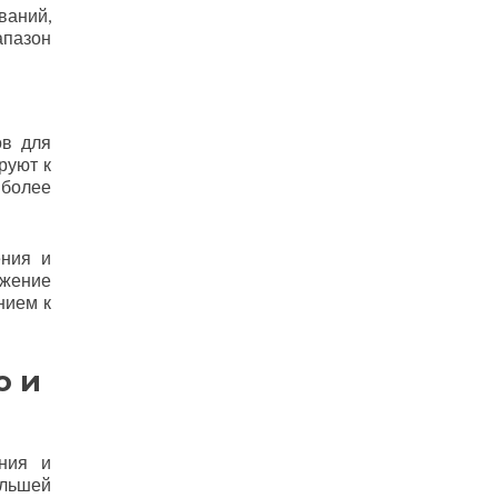
аний,
апазон
ов для
руют к
 более
ения и
ижение
нием к
ю и
ания и
льшей