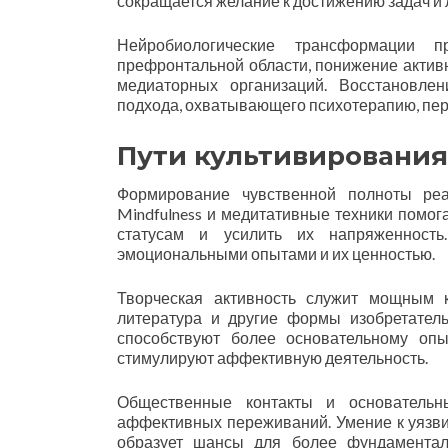
сокращается желание к достижению задач и
Нейробиологические трансформации п
префронтальной области, понижение актив
медиаторных организаций. Восстановлен
подхода, охватывающего психотерапию, пер
Пути культивировани
Формирование чувственной полноты реа
Mindfulness и медитативные техники помо
статусам и усилить их напряженность
эмоциональными опытами и их ценностью.
Творческая активность служит мощным к
литература и другие формы изобретате
способствуют более основательному оп
стимулируют аффективную деятельность.
Общественные контакты и основатель
аффективных переживаний. Умение к уязви
образует шансы для более фундаменталь