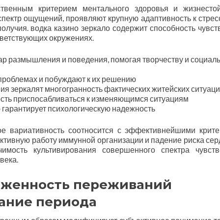
твенным критерием ментального здоровья и жизнестой
спектр ощущений, проявляют крупную адаптивность к стре
олучия. водка казино зеркало содержит способность чувст
ответствующих окружениях.
р размышления и поведения, помогая творчеству и социал
проблемах и побуждают к их решению
 зеркалят многогранность фактических житейских ситуац
ость приспосабливаться к изменяющимся ситуациям
 гарантирует психологическую надежность
ое вариативность соотносится с эффективнейшими крит
уктивную работу иммунной организации и падение риска сер
чимость культивирования совершенного спектра чувст
века.
яженность переживаний
нание периода