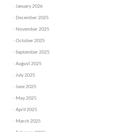
January 2026
December 2025
November 2025
October 2025
September 2025
August 2025
July 2025
June 2025
May 2025
April 2025
March 2025