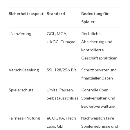
Sicherheitsaspekt
Standard
Bedeutung für
Spieler
Lizenzierung
GGL, MGA,
Rechtliche
UKGC, Curaçao
Absicherung und
kontrollierte
Geschäftspraktiken
Verschlüsselung
SSL 128/256-Bit
Schutz privater und
finanzieller Daten
Spielerschutz
Limits, Pausen,
Kontrolle über
Selbstausschluss
Spielverhalten und
Budgetverwaltung
Fairness-Prüfung
eCOGRA, iTech
Nachweislich faire
Labs, GLI
Spielergebnisse und