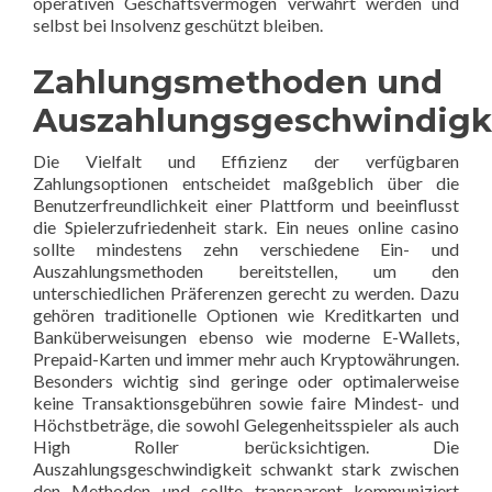
operativen Geschäftsvermögen verwahrt werden und
selbst bei Insolvenz geschützt bleiben.
Zahlungsmethoden und
Auszahlungsgeschwindigk
Die Vielfalt und Effizienz der verfügbaren
Zahlungsoptionen entscheidet maßgeblich über die
Benutzerfreundlichkeit einer Plattform und beeinflusst
die Spielerzufriedenheit stark. Ein neues online casino
sollte mindestens zehn verschiedene Ein- und
Auszahlungsmethoden bereitstellen, um den
unterschiedlichen Präferenzen gerecht zu werden. Dazu
gehören traditionelle Optionen wie Kreditkarten und
Banküberweisungen ebenso wie moderne E-Wallets,
Prepaid-Karten und immer mehr auch Kryptowährungen.
Besonders wichtig sind geringe oder optimalerweise
keine Transaktionsgebühren sowie faire Mindest- und
Höchstbeträge, die sowohl Gelegenheitsspieler als auch
High Roller berücksichtigen. Die
Auszahlungsgeschwindigkeit schwankt stark zwischen
den Methoden und sollte transparent kommuniziert