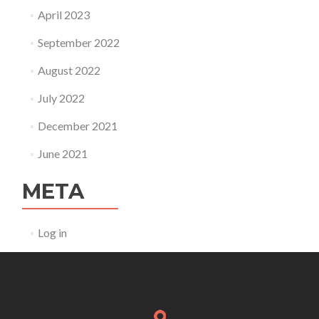
April 2023
September 2022
August 2022
July 2022
December 2021
June 2021
META
Log in