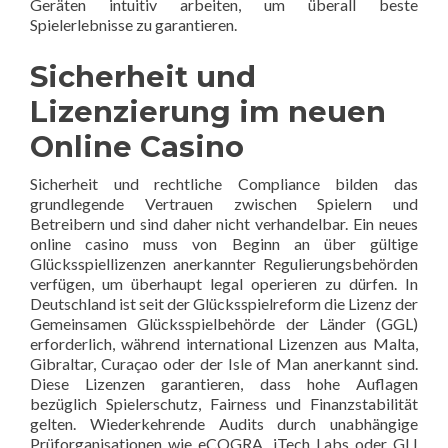
Geräten intuitiv arbeiten, um überall beste
Spielerlebnisse zu garantieren.
Sicherheit und
Lizenzierung im neuen
Online Casino
Sicherheit und rechtliche Compliance bilden das
grundlegende Vertrauen zwischen Spielern und
Betreibern und sind daher nicht verhandelbar. Ein neues
online casino muss von Beginn an über gültige
Glücksspiellizenzen anerkannter Regulierungsbehörden
verfügen, um überhaupt legal operieren zu dürfen. In
Deutschland ist seit der Glücksspielreform die Lizenz der
Gemeinsamen Glücksspielbehörde der Länder (GGL)
erforderlich, während international Lizenzen aus Malta,
Gibraltar, Curaçao oder der Isle of Man anerkannt sind.
Diese Lizenzen garantieren, dass hohe Auflagen
bezüglich Spielerschutz, Fairness und Finanzstabilität
gelten. Wiederkehrende Audits durch unabhängige
Prüforganisationen wie eCOGRA, iTech Labs oder GLI