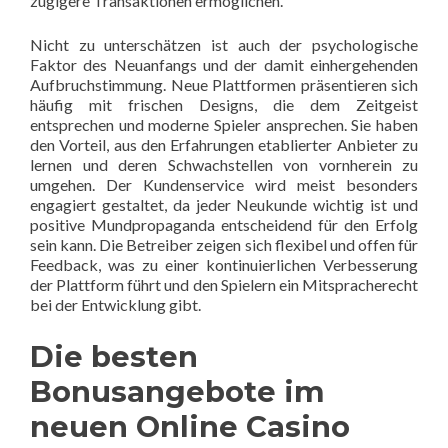
zügigere Transaktionen ermöglichen.
Nicht zu unterschätzen ist auch der psychologische
Faktor des Neuanfangs und der damit einhergehenden
Aufbruchstimmung. Neue Plattformen präsentieren sich
häufig mit frischen Designs, die dem Zeitgeist
entsprechen und moderne Spieler ansprechen. Sie haben
den Vorteil, aus den Erfahrungen etablierter Anbieter zu
lernen und deren Schwachstellen von vornherein zu
umgehen. Der Kundenservice wird meist besonders
engagiert gestaltet, da jeder Neukunde wichtig ist und
positive Mundpropaganda entscheidend für den Erfolg
sein kann. Die Betreiber zeigen sich flexibel und offen für
Feedback, was zu einer kontinuierlichen Verbesserung
der Plattform führt und den Spielern ein Mitspracherecht
bei der Entwicklung gibt.
Die besten
Bonusangebote im
neuen Online Casino