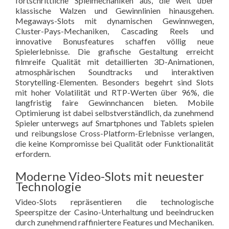
fortschrittliche Spielmechaniken aus, die weit über
klassische Walzen und Gewinnlinien hinausgehen.
Megaways-Slots mit dynamischen Gewinnwegen,
Cluster-Pays-Mechaniken, Cascading Reels und
innovative Bonusfeatures schaffen völlig neue
Spielerlebnisse. Die grafische Gestaltung erreicht
filmreife Qualität mit detaillierten 3D-Animationen,
atmosphärischen Soundtracks und interaktiven
Storytelling-Elementen. Besonders begehrt sind Slots
mit hoher Volatilität und RTP-Werten über 96%, die
langfristig faire Gewinnchancen bieten. Mobile
Optimierung ist dabei selbstverständlich, da zunehmend
Spieler unterwegs auf Smartphones und Tablets spielen
und reibungslose Cross-Platform-Erlebnisse verlangen,
die keine Kompromisse bei Qualität oder Funktionalität
erfordern.
Moderne Video-Slots mit neuester
Technologie
Video-Slots repräsentieren die technologische
Speerspitze der Casino-Unterhaltung und beeindrucken
durch zunehmend raffiniertere Features und Mechaniken.