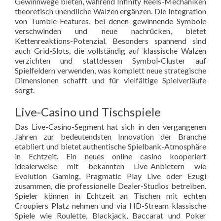
Gewinnwege bieten, während Infinity Reels-Mechaniken
theoretisch unendliche Walzen ergänzen. Die Integration
von Tumble-Features, bei denen gewinnende Symbole
verschwinden und neue nachrücken, bietet
Kettenreaktions-Potenzial. Besonders spannend sind
auch Grid-Slots, die vollständig auf klassische Walzen
verzichten und stattdessen Symbol-Cluster auf
Spielfeldern verwenden, was komplett neue strategische
Dimensionen schafft und für vielfältige Spielverläufe
sorgt.
Live-Casino und Tischspiele
Das Live-Casino-Segment hat sich in den vergangenen
Jahren zur bedeutendsten Innovation der Branche
etabliert und bietet authentische Spielbank-Atmosphäre
in Echtzeit. Ein neues online casino kooperiert
idealerweise mit bekannten Live-Anbietern wie
Evolution Gaming, Pragmatic Play Live oder Ezugi
zusammen, die professionelle Dealer-Studios betreiben.
Spieler können in Echtzeit an Tischen mit echten
Croupiers Platz nehmen und via HD-Stream klassische
Spiele wie Roulette, Blackjack, Baccarat und Poker