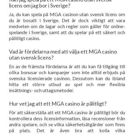
licens om jag bor i Sverige?
Ja, du kan spela på MGA casinon utan svensk licens om
du är bosatt i Sverige. Det är dock viktigt att vara
medveten om de lagar och regler som gäller för online-
spelande i Sverige, samt att du spelar på ett säkert och
pålitligt casino.
Vad är fördelarna med att välja ett MGA casino
utan svensk licens?
En av de främsta fördelarna är att du kan få tillgång till
olika bonusar och kampanjer som inte alltid erbjuds på
svenska licensierade casinon. Dessutom kan du ibland
hitta ett större utbud av spel och mer flexibla
insättnings- och uttagsmetoder.
Hur vet jag att ett MGA casino är pålitligt?
För att säkerställa att ett MGA casino är pålitligt bör du
kontrollera dess licensinformation, läsa recensioner från
andra spelare, och se vilka säkerhetsåtgärder som finns
på plats. Det är även bra att kolla vilka