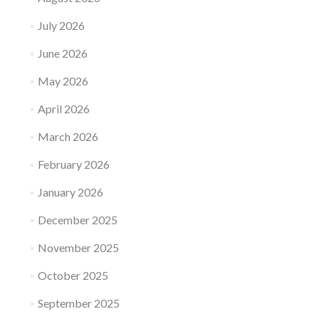
July 2026
June 2026
May 2026
April 2026
March 2026
February 2026
January 2026
December 2025
November 2025
October 2025
September 2025