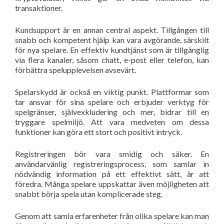
transaktioner.
Kundsupport är en annan central aspekt. Tillgången till
snabb och kompetent hjälp kan vara avgörande, särskilt
för nya spelare. En effektiv kundtjänst som är tillgänglig
via flera kanaler, såsom chatt, e-post eller telefon, kan
förbättra spelupplevelsen avsevärt.
Spelarskydd är också en viktig punkt. Plattformar som
tar ansvar för sina spelare och erbjuder verktyg för
spelgränser, självexkludering och mer, bidrar till en
tryggare spelmiljö. Att vara medveten om dessa
funktioner kan göra ett stort och positivt intryck.
Registreringen bör vara smidig och säker. En
användarvänlig registreringsprocess, som samlar in
nödvändig information på ett effektivt sätt, är att
föredra. Många spelare uppskattar även möjligheten att
snabbt börja spela utan komplicerade steg.
Genom att samla erfarenheter från olika spelare kan man