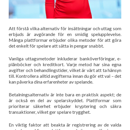
Att förstå vilka alternativ för insättningar och uttag som
erbjuds är avgörande för en smidig spelupplevelse.
Många plattformar erbjuder olika metoder för att göra
det enkelt för spelare att sätta in pengar snabbt.
Vanliga uttagsmetoder inkluderar banköverföringar, e-
plånböcker och kreditkort. Varje metod har sina egna
avgifter och behandlingstider, vilket är värt att ta hänsyn
till. Kontrollera alltid avgifterna innan du gör ett val – det
kan påverka dina erfarenheter av spelande.
Betalningsalternativ är inte bara en praktisk aspekt; de
är också en del av spelarskyddet. Plattformar som
prioriterar säkerhet erbjuder kryptering och säkra
transaktioner, vilket ger spelare trygghet.
En viktig faktor att beakta är registrering av de valda