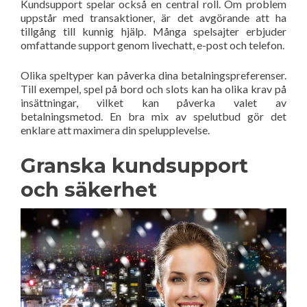
Kundsupport spelar också en central roll. Om problem
uppstår med transaktioner, är det avgörande att ha
tillgång till kunnig hjälp. Många spelsajter erbjuder
omfattande support genom livechatt, e-post och telefon.
Olika speltyper kan påverka dina betalningspreferenser.
Till exempel, spel på bord och slots kan ha olika krav på
insättningar, vilket kan påverka valet av
betalningsmetod. En bra mix av spelutbud gör det
enklare att maximera din spelupplevelse.
Granska kundsupport
och säkerhet