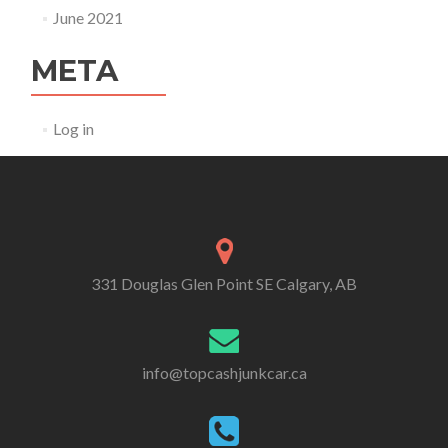
June 2021
META
Log in
331 Douglas Glen Point SE Calgary, AB
info@topcashjunkcar.ca