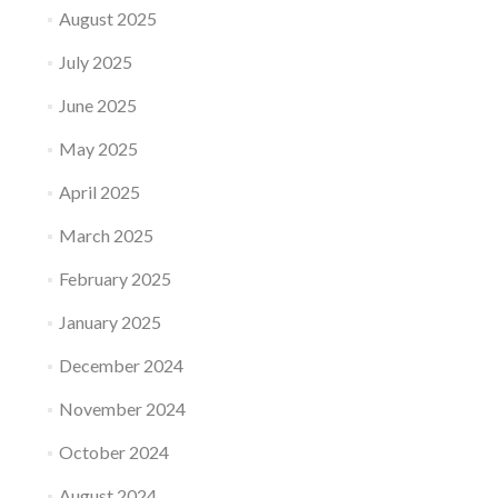
August 2025
July 2025
June 2025
May 2025
April 2025
March 2025
February 2025
January 2025
December 2024
November 2024
October 2024
August 2024