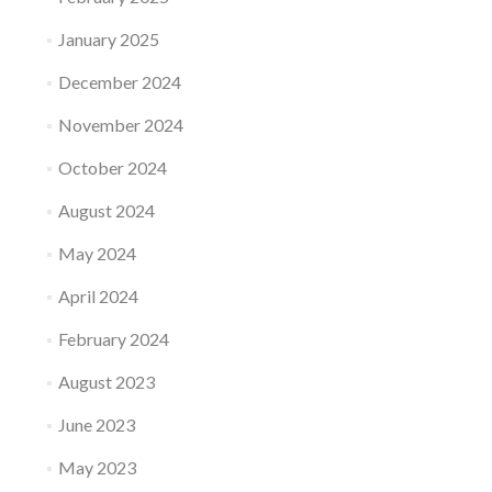
January 2025
December 2024
November 2024
October 2024
August 2024
May 2024
April 2024
February 2024
August 2023
June 2023
May 2023