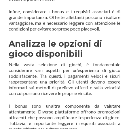
Infine, considerare i bonus e i requisiti associati è di
grande importanza. Offerte allettanti possono risultare
vantaggiose, ma è necessario leggere con attenzione le
condizioni per evitare sorprese poco piacevoli.
Analizza le opzioni di
gioco disponibili
Nella vasta selezione di giochi, è fondamentale
considerare vari aspetti per un’esperienza di gioco
soddisfacente. Tra questi, i pagamenti veloci e sicuri
rappresentano una priorità. Gli utenti devono essere
informati sui metodi di prelievo offerti e sulla velocità
con cui possono ricevere le proprie vincite.
I bonus sono un’altra componente da valutare
attentamente. Diverse piattaforme offrono promozioni
attraenti che possono amplificare l’esperienza di gioco.
Tuttavia, è importante leggere i requisiti associati a
queste offerte per evitare sorprese.