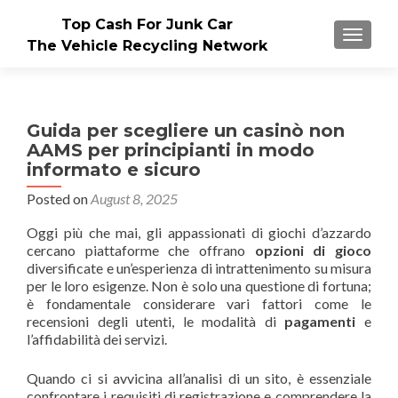
Top Cash For Junk Car
TOGGLE
The Vehicle Recycling Network
Guida per scegliere un casinò non
AAMS per principianti in modo
informato e sicuro
Posted on
August 8, 2025
Oggi più che mai, gli appassionati di giochi d’azzardo
cercano piattaforme che offrano
opzioni di gioco
diversificate e un’esperienza di intrattenimento su misura
per le loro esigenze. Non è solo una questione di fortuna;
è fondamentale considerare vari fattori come le
recensioni degli utenti, le modalità di
pagamenti
e
l’affidabilità dei servizi.
Quando ci si avvicina all’analisi di un sito, è essenziale
confrontare i requisiti di registrazione e comprendere la