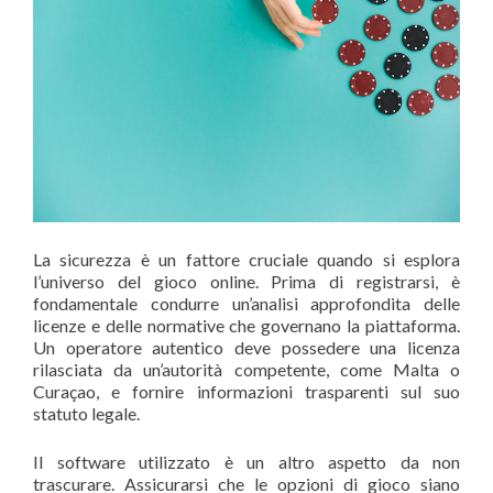
La sicurezza è un fattore cruciale quando si esplora
l’universo del gioco online. Prima di registrarsi, è
fondamentale condurre un’analisi approfondita delle
licenze e delle normative che governano la piattaforma.
Un operatore autentico deve possedere una licenza
rilasciata da un’autorità competente, come Malta o
Curaçao, e fornire informazioni trasparenti sul suo
statuto legale.
Il software utilizzato è un altro aspetto da non
trascurare. Assicurarsi che le opzioni di gioco siano