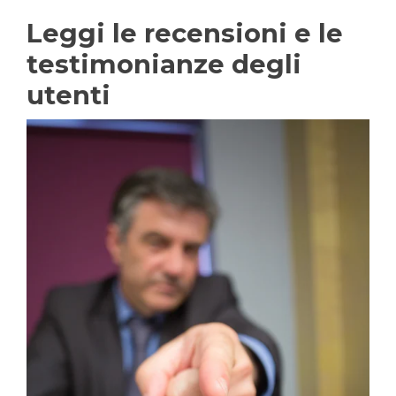
Leggi le recensioni e le
testimonianze degli
utenti