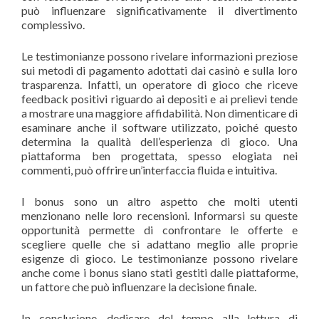
può influenzare significativamente il divertimento
complessivo.
Le testimonianze possono rivelare informazioni preziose
sui metodi di pagamento adottati dai casinò e sulla loro
trasparenza. Infatti, un operatore di gioco che riceve
feedback positivi riguardo ai depositi e ai prelievi tende
a mostrare una maggiore affidabilità. Non dimenticare di
esaminare anche il software utilizzato, poiché questo
determina la qualità dell’esperienza di gioco. Una
piattaforma ben progettata, spesso elogiata nei
commenti, può offrire un’interfaccia fluida e intuitiva.
I bonus sono un altro aspetto che molti utenti
menzionano nelle loro recensioni. Informarsi su queste
opportunità permette di confrontare le offerte e
scegliere quelle che si adattano meglio alle proprie
esigenze di gioco. Le testimonianze possono rivelare
anche come i bonus siano stati gestiti dalle piattaforme,
un fattore che può influenzare la decisione finale.
In conclusione, dedicare del tempo alla lettura di