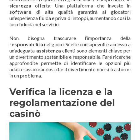
sicurezza
offerta. Una piattaforma che investe in
software
di alta qualità garantirà ai giocatori
un’esperienza fluida e priva di intoppi, aumentando così la
loro fiducia nel servizio.
Non bisogna trascurare l’importanza della
responsabilità
nel gioco. Scelte consapevoli e accesso a
un’adeguata
assistenza
clienti sono elementi chiave per
un divertimento sostenibile e responsabile. Fare ricerche
approfondite permette di identificare le opzioni più
adatte, assicurandosi che il divertimento non si trasformi
in un problema.
Verifica la licenza e la
regolamentazione del
casinò