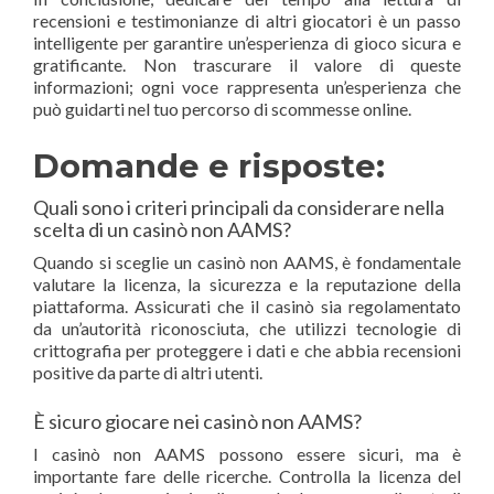
recensioni e testimonianze di altri giocatori è un passo
intelligente per garantire un’esperienza di gioco sicura e
gratificante. Non trascurare il valore di queste
informazioni; ogni voce rappresenta un’esperienza che
può guidarti nel tuo percorso di scommesse online.
Domande e risposte:
Quali sono i criteri principali da considerare nella
scelta di un casinò non AAMS?
Quando si sceglie un casinò non AAMS, è fondamentale
valutare la licenza, la sicurezza e la reputazione della
piattaforma. Assicurati che il casinò sia regolamentato
da un’autorità riconosciuta, che utilizzi tecnologie di
crittografia per proteggere i dati e che abbia recensioni
positive da parte di altri utenti.
È sicuro giocare nei casinò non AAMS?
I casinò non AAMS possono essere sicuri, ma è
importante fare delle ricerche. Controlla la licenza del