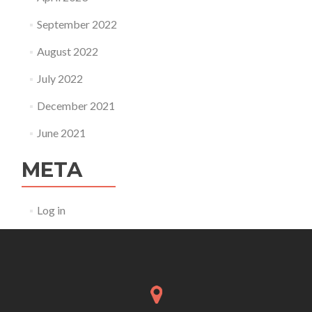
September 2022
August 2022
July 2022
December 2021
June 2021
META
Log in