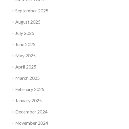
September 2025
August 2025
July 2025
June 2025
May 2025
April 2025
March 2025
February 2025
January 2025
December 2024
November 2024