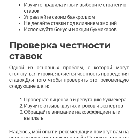
Изучите правила игры и выберите стратегию
ставок
Управляйте своим банкроллом
Не делайте ставки под влиянием эмоций
Используйте бонусы и акции букмекеров
Проверка честности
ставок
Одной из основных проблем, с которой могут
столкнуться игроки, является честность проведения
ставок.Для того чтобы проверить это, рекомендую
следующие шаги:
Проверьте лицензию и репутацию букмекера
Изучите отзывы других игроков и экспертов
Обращайте внимание на коэффициенты и
выплаты
Надеюсь, мой опыт и рекомендации помогут вам на
пути к успешным ставкам онлайн.Помните, что игра