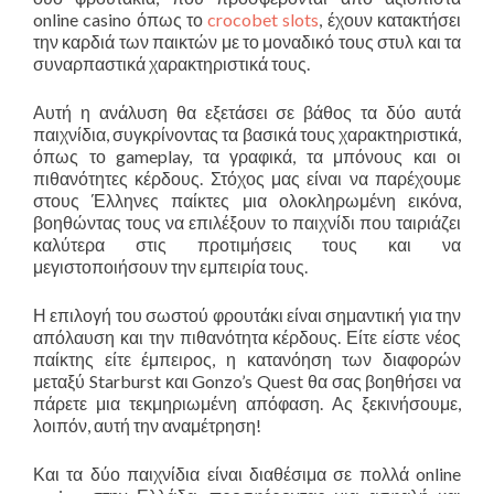
online casino όπως το
crocobet slots
, έχουν κατακτήσει
την καρδιά των παικτών με το μοναδικό τους στυλ και τα
συναρπαστικά χαρακτηριστικά τους.
Αυτή η ανάλυση θα εξετάσει σε βάθος τα δύο αυτά
παιχνίδια, συγκρίνοντας τα βασικά τους χαρακτηριστικά,
όπως το gameplay, τα γραφικά, τα μπόνους και οι
πιθανότητες κέρδους. Στόχος μας είναι να παρέχουμε
στους Έλληνες παίκτες μια ολοκληρωμένη εικόνα,
βοηθώντας τους να επιλέξουν το παιχνίδι που ταιριάζει
καλύτερα στις προτιμήσεις τους και να
μεγιστοποιήσουν την εμπειρία τους.
Η επιλογή του σωστού φρουτάκι είναι σημαντική για την
απόλαυση και την πιθανότητα κέρδους. Είτε είστε νέος
παίκτης είτε έμπειρος, η κατανόηση των διαφορών
μεταξύ Starburst και Gonzo’s Quest θα σας βοηθήσει να
πάρετε μια τεκμηριωμένη απόφαση. Ας ξεκινήσουμε,
λοιπόν, αυτή την αναμέτρηση!
Και τα δύο παιχνίδια είναι διαθέσιμα σε πολλά online