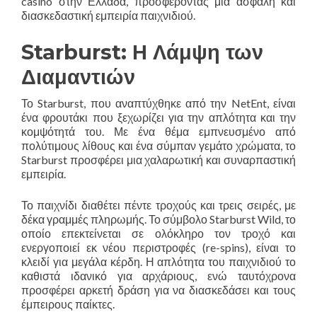
casino στην Ελλάδα, προσφέροντας μια ασφαλή και
διασκεδαστική εμπειρία παιχνιδιού.
Starburst: Η Λάμψη των
Διαμαντιών
Το Starburst, που αναπτύχθηκε από την NetEnt, είναι
ένα φρουτάκι που ξεχωρίζει για την απλότητα και την
κομψότητά του. Με ένα θέμα εμπνευσμένο από
πολύτιμους λίθους και ένα σύμπαν γεμάτο χρώματα, το
Starburst προσφέρει μια χαλαρωτική και συναρπαστική
εμπειρία.
Το παιχνίδι διαθέτει πέντε τροχούς και τρεις σειρές, με
δέκα γραμμές πληρωμής. Το σύμβολο Starburst Wild, το
οποίο επεκτείνεται σε ολόκληρο τον τροχό και
ενεργοποιεί εκ νέου περιστροφές (re-spins), είναι το
κλειδί για μεγάλα κέρδη. Η απλότητα του παιχνιδιού το
καθιστά ιδανικό για αρχάριους, ενώ ταυτόχρονα
προσφέρει αρκετή δράση για να διασκεδάσει και τους
έμπειρους παίκτες.