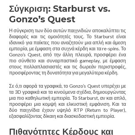
Σύγκριση: Starburst vs.
Gonzo’s Quest
Η σύγκριση των δύο αυτών παιχνιδιών αποκαλύπτει τις
διαφορές και τις ομοιότητές τους. Το Starburst είναι
ιδανικό για παίκτες που αναζητούν μια απλή και άμεση
εμπειρία, με έμφαση στα συχνά κέρδη και τα re-spins. Το
Gonzo’s Quest, από την άλλη πλευρά, προσφέρει ένα
πιο σύνθετο και συναρπαστικό gameplay, με έμφαση
στους πολλαπλασιαστές και τις δωρεάν περιστροφές,
προσφέροντας τη δυνατότητα για μεγαλύτερα κέρδη.
Σε ό,τι αφορά τα γραφικά, το Gonzo’s Quest υπερέχει με
τα 3D γραφικά και τα κινούμενα σχέδια, δημιουργώντας
μια πιο καθηλωτική εμπειρία. Το Starburst, αν και απλό,
προσφέρει μια κομψή και ελκυστική εμφάνιση. Και τα
δύο παιχνίδια έχουν υψηλό RTP (Return to Player),
εξασφαλίζοντας δίκαιη και διασκεδαστική εμπειρία.
Πιθανότητες Κέρδους και