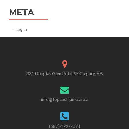
META
Log in
331 Douglas Glen Point SE Calgary, AB
info@topcashjunkcar.ca
(587) 472-7074