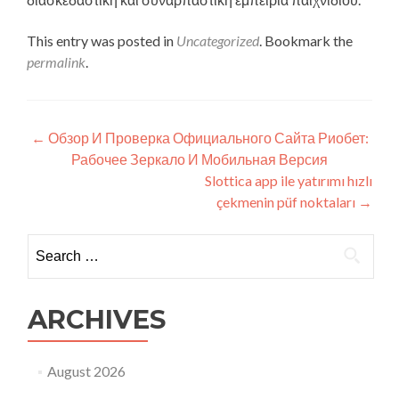
This entry was posted in
Uncategorized
. Bookmark the
permalink
.
Post
←
Обзор И Проверка Официального Сайта Риобет:
Рабочее Зеркало И Мобильная Версия
navigation
Slottica app ile yatırımı hızlı
çekmenin püf noktaları
→
Search
for:
ARCHIVES
August 2026